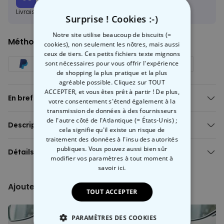
Jeu, 13.08 – Lun, 17.08
Livraison gratuite dès 60 €
En savoir plus
Surprise ! Cookies :-)
Notre site utilise beaucoup de biscuits (=
Méthode de paiment :
cookies), non seulement les nôtres, mais aussi
ceux de tiers. Ces petits fichiers texte mignons
sont nécessaires pour vous offrir l'expérience
de shopping la plus pratique et la plus
agréable possible. Cliquez sur TOUT
ACCEPTER, et vous êtes prêt à partir ! De plus,
En bref
votre consentement s'étend également à la
transmission de données à des fournisseurs
Chaussettes Aperol avec une photo (= visage) personnalisable
de l'autre côté de l'Atlantique (= États-Unis) ;
Avec différents motifs au choix
Description
cela signifie qu'il existe un risque de
En différentes tailles
Chaussettes personnalisées Aperol avec visage
traitement des données à l'insu des autorités
Matière : 95 % Polyester, 5 % Élasthane
publiques. Vous pouvez aussi bien sûr
Les chaussettes blanches, c’est plutôt 2023, non ? Avec nos
Détails
modifier vos paramètres à tout moment
à
chaussettes personnalisées Aperol
, vous attirerez tous les
Chaussettes personnalisées Aperol avec visage
savoir ici.
regards lors du prochain apéritif en terrasse ou à la prochaine
Comprend 1 paire de chaussettes de la taille sélectionnée
soirée d’anniversaire. L’
accessoire indispensable
pour les fans
Ajoutez une surprise !
Convient aux pointures européennes d’environ 35-38 (taille S),
d’Aperol parmi vous ! Il suffit maintenant de
télécharger le visage
TOUT ACCEPTER
38-41 (taille M) ou 41-45 (taille L)
de votre choix
sur nos chaussettes Aperol, de
choisir la couleur
Matière : 95 % Polyester, 5 % Élasthane
de fond
et vos nouvelles chaussettes préférées sont prêtes !
Peut être lavé en machine à 40 °C
PARAMÈTRES DES COOKIES