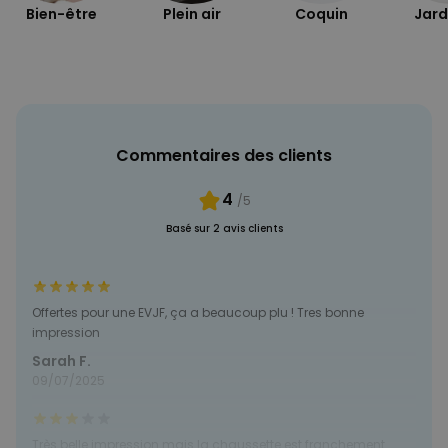
Bien-être
Plein air
Coquin
Jard
Commentaires des clients
4
/5
Basé sur 2 avis clients
Offertes pour une EVJF, ça a beaucoup plu ! Tres bonne
impression
Sarah F.
09/07/2025
Très belle impression mais la chaussette est franchement