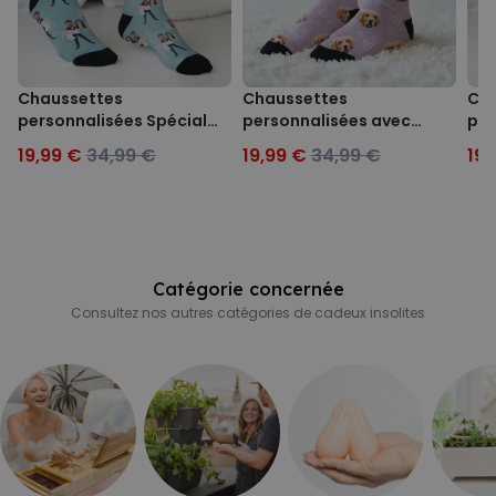
Chaussettes
Chaussettes
Cha
personnalisées Spécial
personnalisées avec
per
Mariage avec 2 visages
votre animal de
cou
19,99 €
34,99 €
19,99 €
34,99 €
19,
compagnie
Catégorie concernée
Consultez nos autres catégories de cadeux insolites