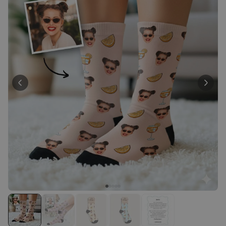
27.800
exemplaires
34,99 €
vendus
Personnalisable
Lampe LED personnalisée
avec cœur
plus de
21.000
exemplaires
39,98 €
vendus
Personnalisable
Coquetier personnalisé avec
visage - Lot de 2
plus de 1.200
exemplaires
29,99 €
vendus
Personnalisable
Jardinière personnalisée avec
couronne et texte
plus de 100
exemplaires
34,99 €
vendus