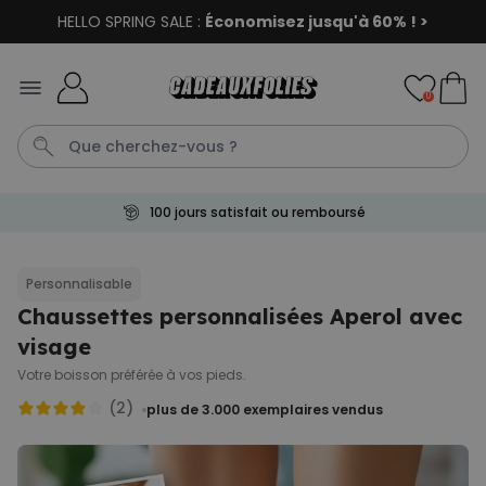
HELLO SPRING SALE :
Économisez jusqu'à 60% ! >
Skip to Content
0
100 jours satisfait ou remboursé
Tablier
Tatouage
Tasse
C
Penis
Personnalisable
Chaussettes personnalisées Aperol avec
Personnalisable
Sac personnalisé avec texte
visage
et picto
plus de
2.000
Votre boisson préférée à vos pieds.
exemplaires
34,99 €
vendus
(2)
plus de 3.000
exemplaires vendus
Personnalisable
Chaussettes personnalisées
visage
plus de