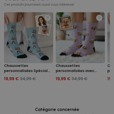
Ces produits pourraient aussi vous intéresser
Chaussettes
Chaussettes
Cha
personnalisées Spécial
personnalisées avec
per
Mariage avec 2 visages
votre animal de
cou
19,99 €
34,99 €
19,99 €
34,99 €
19,
compagnie
Catégorie concernée