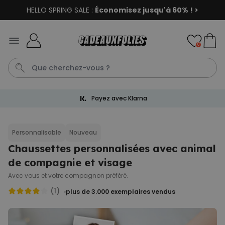
HELLO SPRING SALE :
Économisez jusqu'à 60% ! >
Skip to Content
0
Payez avec Klarna
Tablier
Tatouage
Tasse
C
Penis
Personnalisable
Nouveau
Chaussettes personnalisées avec animal
Personnalisable
Sac personnalisé avec texte
de compagnie et visage
et picto
plus de
2.000
Avec vous et votre compagnon préféré.
exemplaires
34,99 €
vendus
(1)
plus de 3.000
exemplaires vendus
Personnalisable
Chaussettes personnalisées
visage
plus de