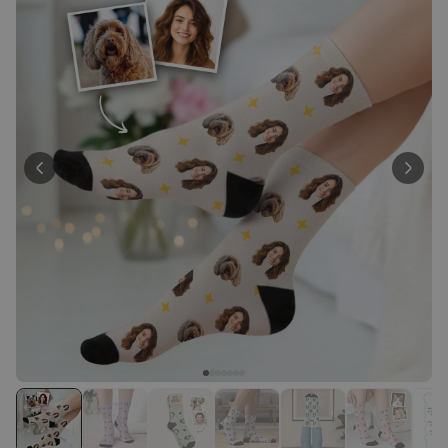
27.800
exemplaires
34,99 €
vendus
Personnalisable
Lampe LED personnalisée
avec cœur
plus de
21.000
exemplaires
39,98 €
vendus
Personnalisable
Coquetier personnalisé avec
visage - Lot de 2
plus de 1.200
exemplaires
29,99 €
vendus
Personnalisable
Jardinière personnalisée avec
couronne et texte
plus de 100
exemplaires
34,99 €
vendus