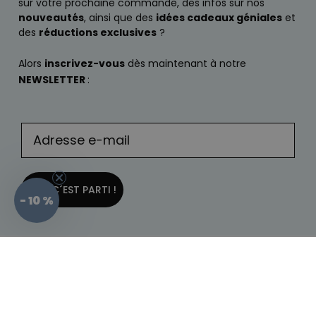
sur votre prochaine commande, des infos sur nos
nouveautés
, ainsi que des
idées cadeaux géniales
et
des
réductions exclusives
?
Alors
inscrivez-vous
dès maintenant à notre
NEWSLETTER
:
... ET C´EST PARTI !
- 10 %