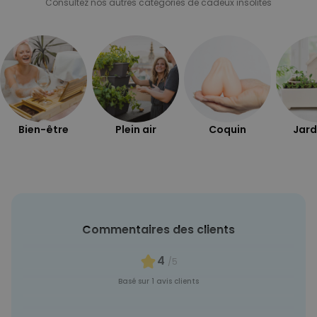
Consultez nos autres catégories de cadeux insolites
Bien-être
Plein air
Coquin
Jard
Commentaires des clients
4
/5
Basé sur 1 avis clients