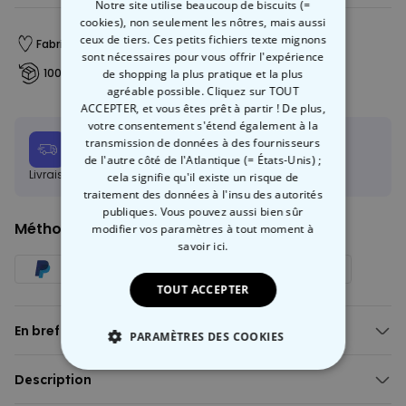
Notre site utilise beaucoup de biscuits (=
cookies), non seulement les nôtres, mais aussi
ceux de tiers. Ces petits fichiers texte mignons
Fabriqué en Autriche
Livraison rapide
sont nécessaires pour vous offrir l'expérience
100 jours satisfait ou remboursé
de shopping la plus pratique et la plus
agréable possible. Cliquez sur TOUT
ACCEPTER, et vous êtes prêt à partir ! De plus,
votre consentement s'étend également à la
Date de livraison
transmission de données à des fournisseurs
Mar, 11.08 – Jeu, 13.08
de l'autre côté de l'Atlantique (= États-Unis) ;
Livraison gratuite dès 60 €
En savoir plus
cela signifie qu'il existe un risque de
traitement des données à l'insu des autorités
publiques. Vous pouvez aussi bien sûr
Méthode de paiment :
modifier vos paramètres à tout moment
à
savoir ici.
TOUT ACCEPTER
En bref
PARAMÈTRES DES COOKIES
Chaussettes amusantes avec vous et votre animal de
compagnie
STRICTEMENT NÉCESSAIRE
Description
Avec différents motifs au choix
Chaussettes personnalisées avec animal de compagnie et visage