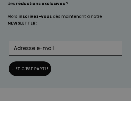
des
réductions exclusives
?
Alors
inscrivez-vous
dès maintenant à notre
NEWSLETTER
:
... ET C´EST PARTI !