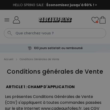
HELLO SPRING SALE :
Économisez jusqu'à 60% ! >
Skip to Content
0
Payez avec Klarna
Tablier
Tatouage
Tasse
C
Penis
Accueil
Conditions Générales de Vente
Conditions générales de Vente
Personnalisable
Sac personnalisé avec texte
et picto
plus de
2.000
ARTICLE 1 : CHAMP D'APPLICATION
exemplaires
34,99 €
vendus
Les présentes Conditions Générales de Vente
Personnalisable
(CGV) s'appliquent à toutes commandes passées
Chaussettes personnalisées
sur le site Internet www.cadeauxfolies.fr. Les CGV
visage
plus de