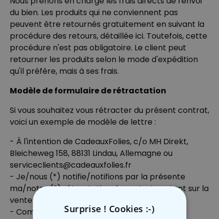
Nous prenons en charge les frais directs de renvoi
du bien. Les produits qui ne conviennent pas
peuvent être retournés gratuitement en suivant la
procédure des retours, détaillée
ici
. Toutefois, cette
procédure n'est pas obligatoire. Le client peut
retourner les produits selon le mode d'expédition
qu'il préfère, mais à ses frais.
Modèle de formulaire de rétractation
Si vous souhaitez vous rétracter du présent contrat,
voici un exemple de modèle de lettre :
- À l'intention de CadeauxFolies, c/o MH Direkt,
Bleicheweg 158, 88131 Lindau, Allemagne ou
serviceclients@cadeauxfolies.fr
- Je/nous (*) notifie/notifions par la présente
ma/notre (*) rétractation du contrat portant sur la
vente du bien ci-dessous
Surprise ! Cookies :-)
- Commandé le (...) / Reçu le (...)