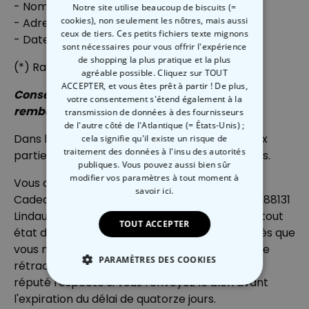
- Nom du/des consommateur(s)
Notre site utilise beaucoup de biscuits (=
cookies), non seulement les nôtres, mais aussi
- Adresse du/des consommateur(s)
ceux de tiers. Ces petits fichiers texte mignons
- Date
sont nécessaires pour vous offrir l'expérience
de shopping la plus pratique et la plus
(*) Rayez la mention inutile.
agréable possible. Cliquez sur TOUT
ACCEPTER, et vous êtes prêt à partir ! De plus,
Conséquences du droit de rétractation et
votre consentement s'étend également à la
remboursement :
transmission de données à des fournisseurs
de l'autre côté de l'Atlantique (= États-Unis) ;
Dans le cas d'une annulation effective, les deux
cela signifie qu'il existe un risque de
traitement des données à l'insu des autorités
parties doivent restituer les prestations reçues.
publiques. Vous pouvez aussi bien sûr
modifier vos paramètres à tout moment
à
Vous devrez renvoyer ou rendre le bien, à
savoir ici.
CadeauxFolies, c/o MH Direkt, Bleicheweg 158, 88131
Lindau, Allemagne, sans retard excessif et, en tout
TOUT ACCEPTER
état de cause, au plus tard quatorze jours après que
vous nous aurez communiqué votre décision de
PARAMÈTRES DES COOKIES
rétractation du présent contrat. Ce délai est
réputé respecté si vous renvoyez le bien avant
STRICTEMENT NÉCESSAIRE
l'expiration du délai de quatorze jours.