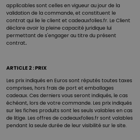
27.800
applicables sont celles en vigueur au jour de la
exemplaires
34,99 €
vendus
validation de la commande, et constituent le
contrat qui lie le client et cadeauxfolies.fr. Le Client
Personnalisable
déclare avoir la pleine capacité juridique lui
Lampe LED personnalisée
avec cœur
permettant de s'engager au titre du présent
plus de
21.000
contrat
.
exemplaires
39,98 €
vendus
Personnalisable
Coquetier personnalisé avec
ARTICLE 2 : PRIX
visage - Lot de 2
plus de 1.200
exemplaires
Les prix indiqués en Euros sont réputés toutes taxes
29,99 €
vendus
comprises, hors frais de port et emballages
Personnalisable
cadeaux. Ces derniers vous seront indiqués, le cas
Jardinière personnalisée avec
échéant, lors de votre commande. Les prix indiqués
couronne et texte
sur les fiches produits sont les seuls valables en cas
plus de 100
exemplaires
34,99 €
de litige. Les offres de cadeauxfolies.fr sont valables
vendus
pendant la seule durée de leur visibilité sur le site.